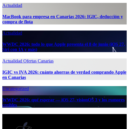
Actualidad
MacBook para empresa en Canarias 2026: IGIC, deducción y
compra de flota
Actualidad
WWDC 2026: todo lo que Apple presenta el 8 de junio (iOS 27,
Siri con IA y más)
Actualidad
Ofertas Canarias
IGIC vs IVA 2026: cuánto ahorras de verdad comprando Apple
en Canarias
Uncategorized
WWDC 2026: qué esperar — iOS 27, visionOS 3 y los rumores
creíbles