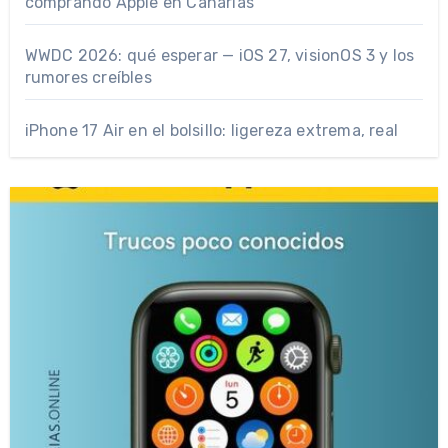
comprando Apple en Canarias
WWDC 2026: qué esperar — iOS 27, visionOS 3 y los
rumores creíbles
iPhone 17 Air en el bolsillo: ligereza extrema, real