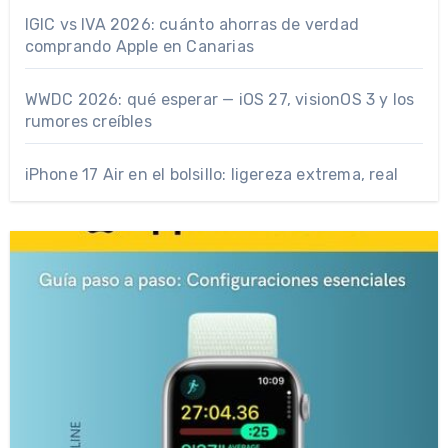
IGIC vs IVA 2026: cuánto ahorras de verdad
comprando Apple en Canarias
WWDC 2026: qué esperar — iOS 27, visionOS 3 y los
rumores creíbles
iPhone 17 Air en el bolsillo: ligereza extrema, real