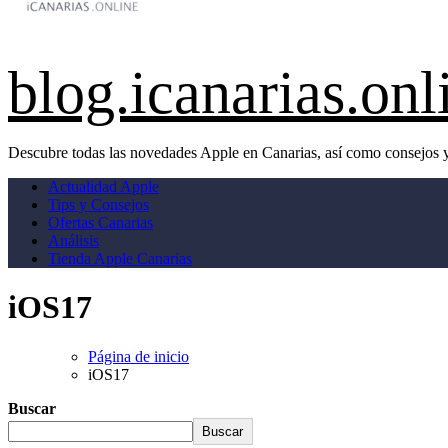
blog.icanarias.onl
Descubre todas las novedades Apple en Canarias, así como consejos y
Actualidad Apple
Tips y Consejos
Ofertas Canarias
Análisis
Tienda Apple Canarias
iOS17
Página de inicio
iOS17
Buscar
Buscar