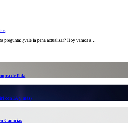
ios
ma pregunta: ¿vale la pena actualizar? Hoy vamos a…
mpra de flota
ri con IA y más)
en Canarias