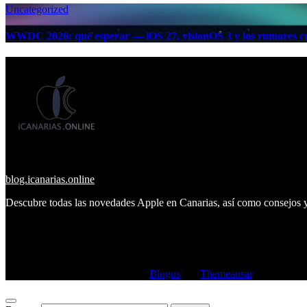
Uncategorized
WWDC 2026: qué esperar — iOS 27, visionOS 3 y los rumores cr
blog.icanarias.online
Descubre todas las novedades Apple en Canarias, así como consejos y
Copyright © All rights reserved
|
Blogus
por
Themeansar
.