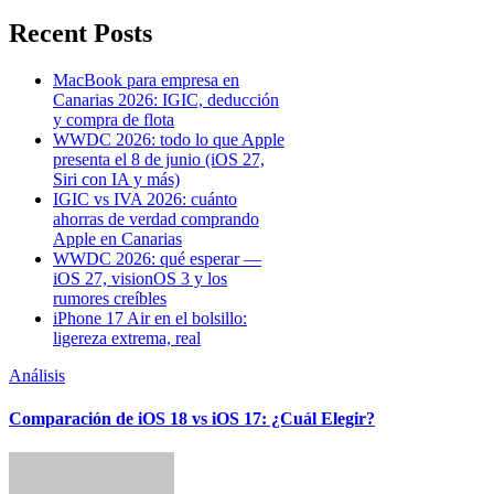
Recent Posts
MacBook para empresa en
Canarias 2026: IGIC, deducción
y compra de flota
WWDC 2026: todo lo que Apple
presenta el 8 de junio (iOS 27,
Siri con IA y más)
IGIC vs IVA 2026: cuánto
ahorras de verdad comprando
Apple en Canarias
WWDC 2026: qué esperar —
iOS 27, visionOS 3 y los
rumores creíbles
iPhone 17 Air en el bolsillo:
ligereza extrema, real
Análisis
Comparación de iOS 18 vs iOS 17: ¿Cuál Elegir?