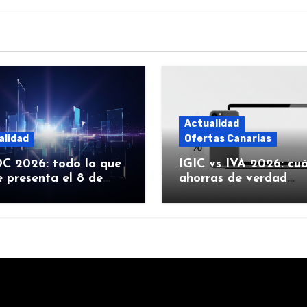
Actualidad
alidad
Ofertas Canarias
 2026: todo lo que
IGIC vs IVA 2026: cu
 presenta el 8 de
ahorras de verdad
 (iOS 27, Siri con IA y
comprando Apple en
Canarias