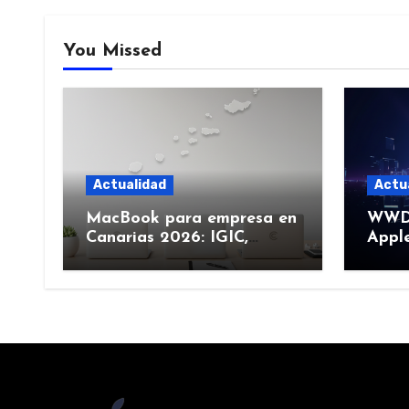
You Missed
Actualidad
Actu
MacBook para empresa en
WWDC
Canarias 2026: IGIC,
Apple
deducción y compra de
junio
flota
más)