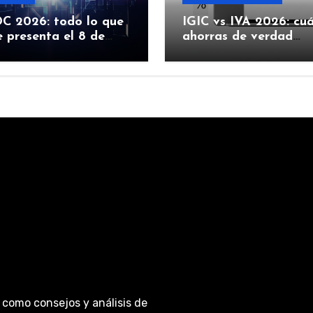
 2026: todo lo que
IGIC vs IVA 2026: cu
 presenta el 8 de
ahorras de verdad
 (iOS 27, Siri con IA y
comprando Apple en
Canarias
 como consejos y análisis de