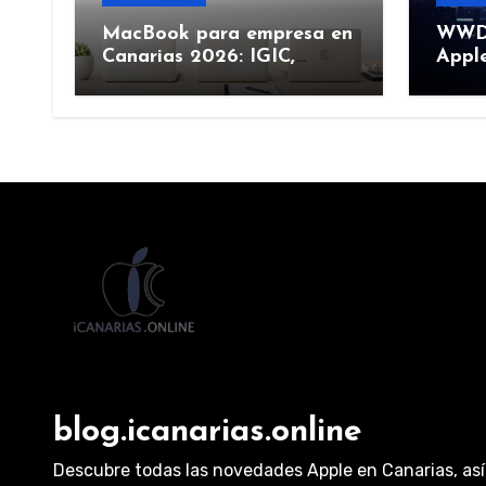
MacBook para empresa en
WWDC
Canarias 2026: IGIC,
Apple
deducción y compra de
junio
flota
más)
blog.icanarias.online
Descubre todas las novedades Apple en Canarias, así