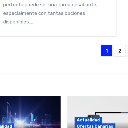
perfecto puede ser una tarea desafiante,
especialmente con tantas opciones
disponibles.…
Posts
1
2
pagina
Actualidad
alidad
Ofertas Canarias