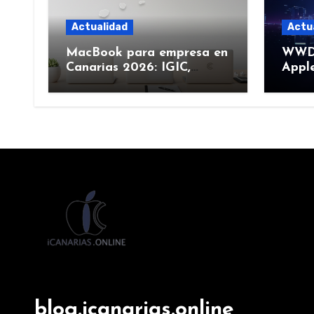
Actualidad
Actu
MacBook para empresa en
WWDC
Canarias 2026: IGIC,
Apple
deducción y compra de
junio
flota
más)
blog.icanarias.online