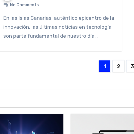
No Comments
En las Islas Canarias, auténtico epicentro de la
innovación, las últimas noticias en tecnología
son parte fundamental de nuestro día…
Posts
1
2
3
paginat