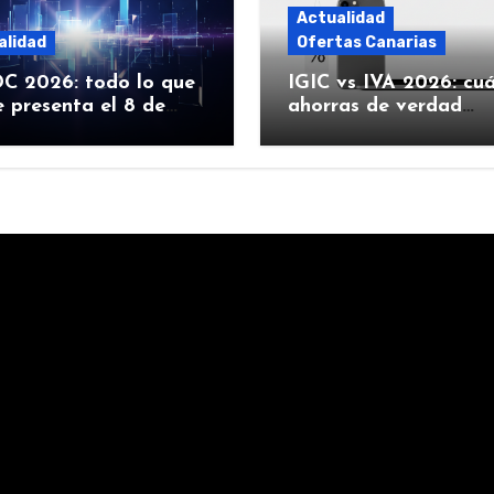
Actualidad
alidad
Ofertas Canarias
 2026: todo lo que
IGIC vs IVA 2026: cu
 presenta el 8 de
ahorras de verdad
 (iOS 27, Siri con IA y
comprando Apple en
Canarias