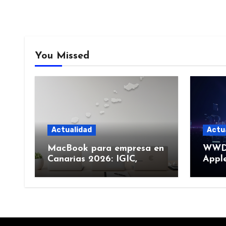
You Missed
Actualidad
Actu
MacBook para empresa en
WWDC
Canarias 2026: IGIC,
Apple
deducción y compra de
junio
flota
más)