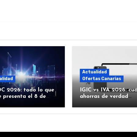
Actualidad
alidad
Ofertas Canarias
 2026: todo lo que
IGIC vs IVA 2026: cu
 presenta el 8 de
ahorras de verdad
 (iOS 27, Siri con IA y
comprando Apple en
Canarias