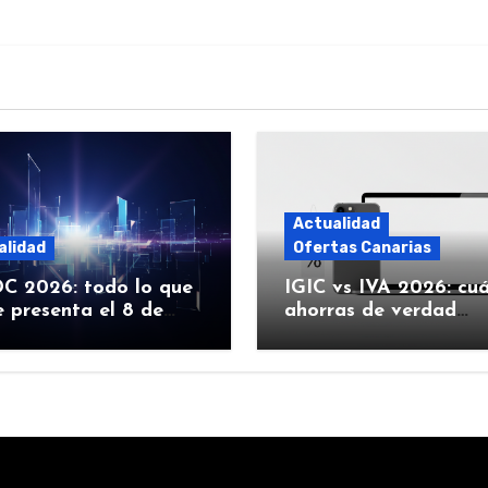
Actualidad
alidad
Ofertas Canarias
 2026: todo lo que
IGIC vs IVA 2026: cu
 presenta el 8 de
ahorras de verdad
 (iOS 27, Siri con IA y
comprando Apple en
Canarias