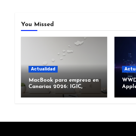
You Missed
Actualidad
Actu
MacBook para empresa en
WWDC
Canarias 2026: IGIC,
Apple
deducción y compra de
junio
flota
más)