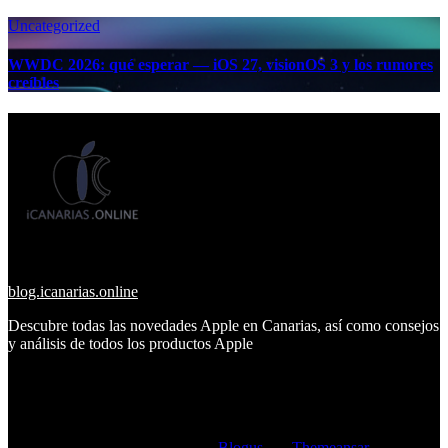
Uncategorized
WWDC 2026: qué esperar — iOS 27, visionOS 3 y los rumores
creíbles
blog.icanarias.online
Descubre todas las novedades Apple en Canarias, así como consejos
y análisis de todos los productos Apple
Copyright © All rights reserved
|
Blogus
por
Themeansar
.