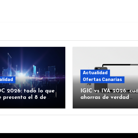
Actualidad
alidad
Ofertas Canarias
 2026: todo lo que
IGIC vs IVA 2026: cu
 presenta el 8 de
ahorras de verdad
 (iOS 27, Siri con IA y
comprando Apple en
Canarias