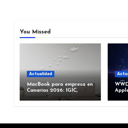
You Missed
Actualidad
Actu
MacBook para empresa en
WWDC
Canarias 2026: IGIC,
Apple
deducción y compra de
junio
flota
más)