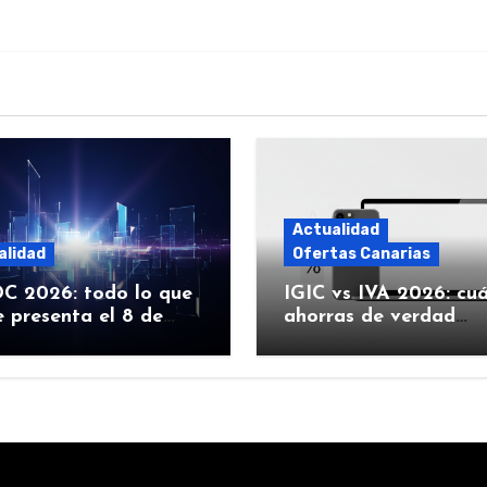
Actualidad
alidad
Ofertas Canarias
 2026: todo lo que
IGIC vs IVA 2026: cu
 presenta el 8 de
ahorras de verdad
 (iOS 27, Siri con IA y
comprando Apple en
Canarias