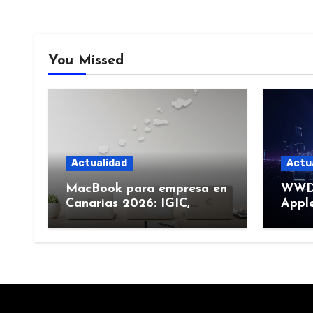
You Missed
Actualidad
Actu
MacBook para empresa en
WWDC
Canarias 2026: IGIC,
Apple
deducción y compra de
junio
flota
más)