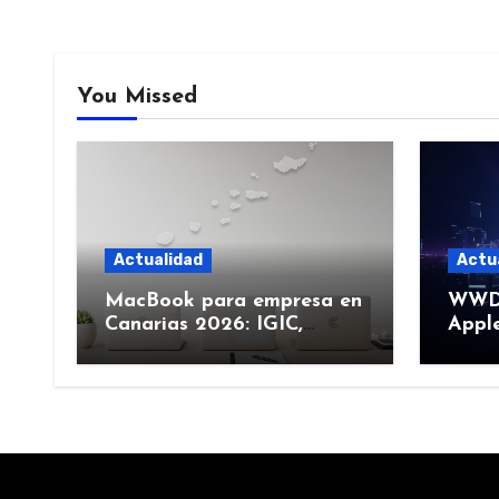
You Missed
Actualidad
Actu
MacBook para empresa en
WWDC
Canarias 2026: IGIC,
Apple
deducción y compra de
junio
flota
más)