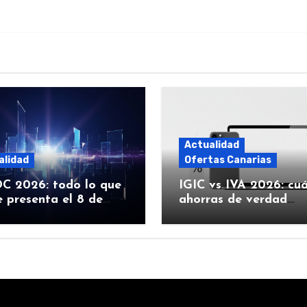
Actualidad
alidad
Ofertas Canarias
 2026: todo lo que
IGIC vs IVA 2026: cu
 presenta el 8 de
ahorras de verdad
 (iOS 27, Siri con IA y
comprando Apple en
Canarias