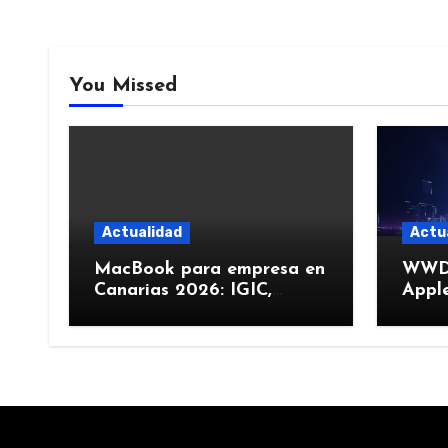
You Missed
Actualidad
Actu
MacBook para empresa en
WWDC
Canarias 2026: IGIC,
Apple
deducción y compra de
junio
flota
más)