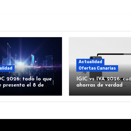
Actualidad
alidad
Ofertas Canarias
 2026: todo lo que
IGIC vs IVA 2026: cu
 presenta el 8 de
ahorras de verdad
 (iOS 27, Siri con IA y
comprando Apple en
Canarias