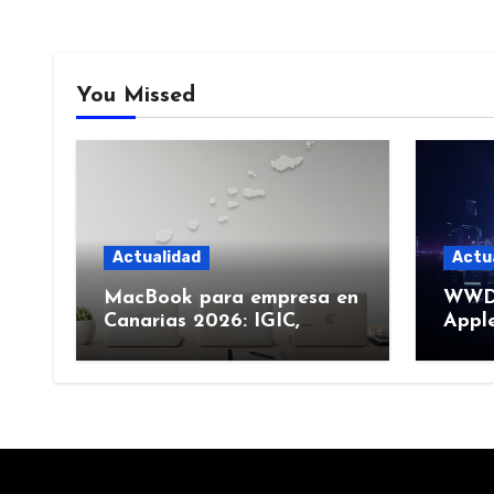
You Missed
Actualidad
Actu
MacBook para empresa en
WWDC
Canarias 2026: IGIC,
Apple
deducción y compra de
junio
flota
más)