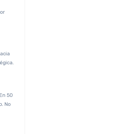
or
hacia
égica.
 En 50
o. No