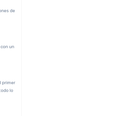
lones de
 con un
l primer
todo lo