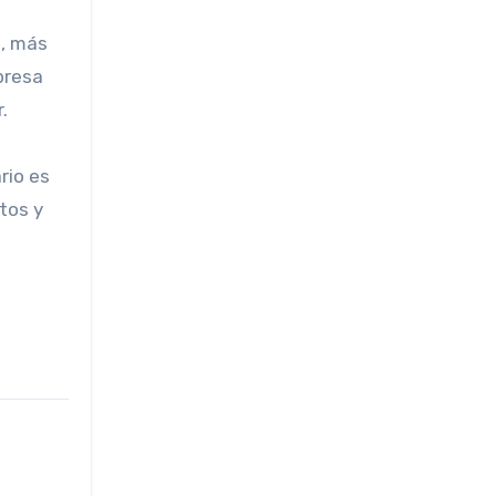
s, más
presa
.
rio es
tos y