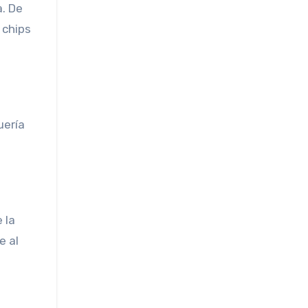
a. De
 chips
uería
 la
e al