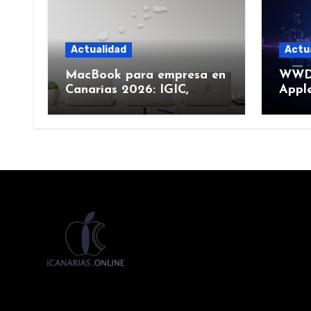
Actualidad
Actu
MacBook para empresa en
WWDC
Canarias 2026: IGIC,
Apple
deducción y compra de
junio
flota
más)