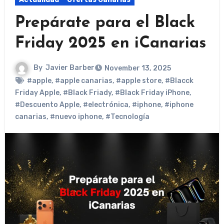
Prepárate para el Black
Friday 2025 en iCanarias
By
Javier Barber
November 13, 2025
#apple
,
#apple canarias
,
#apple store
,
#Blacck
Friday Apple
,
#Black Friady
,
#Black Friday iPhone
,
#Descuento Apple
,
#electrónica
,
#iphone
,
#iphone
canarias
,
#nuevo iphone
,
#Tecnología