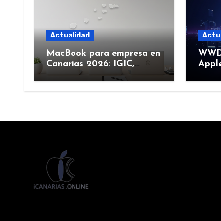
Actualidad
Actu
MacBook para empresa en
WWDC
Canarias 2026: IGIC,
Apple
deducción y compra de
junio
flota
más)