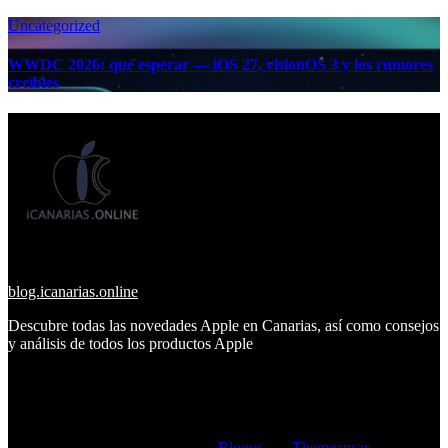
Uncategorized
WWDC 2026: qué esperar — iOS 27, visionOS 3 y los rumores
creíbles
blog.icanarias.online
Descubre todas las novedades Apple en Canarias, así como consejos
y análisis de todos los productos Apple
Copyright © All rights reserved
|
Blogus
por
Themeansar
.