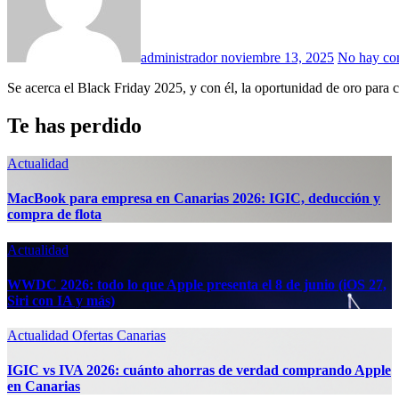
administrador
noviembre 13, 2025
No hay co
Se acerca el Black Friday 2025, y con él, la oportunidad de oro para
Te has perdido
Actualidad
MacBook para empresa en Canarias 2026: IGIC, deducción y
compra de flota
Actualidad
WWDC 2026: todo lo que Apple presenta el 8 de junio (iOS 27,
Siri con IA y más)
Actualidad
Ofertas Canarias
IGIC vs IVA 2026: cuánto ahorras de verdad comprando Apple
en Canarias