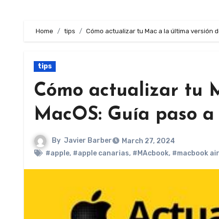
Home
tips
Cómo actualizar tu Mac a la última versión
tips
Cómo actualizar tu M
MacOS: Guía paso a
By
Javier Barber
March 27, 2024
#apple
,
#apple canarias
,
#MAcbook
,
#macbook ai