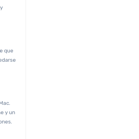
 y
de que
uedarse
Mac.
e y un
ones.