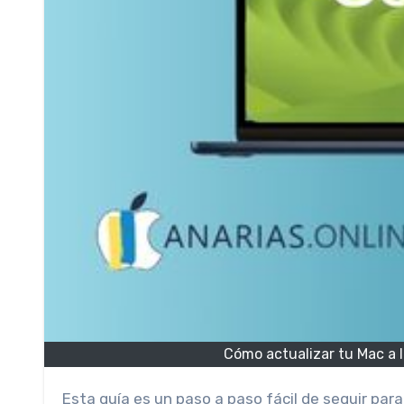
Cómo actualizar tu Mac a l
Esta guía es un paso a paso fácil de seguir para todos aquellos que deseen actualizar su Mac a la última