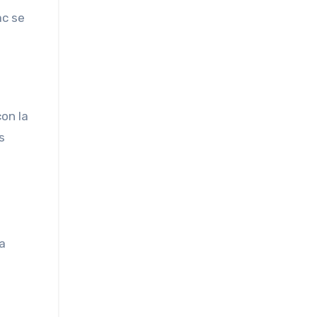
ac se
on la
s
 a