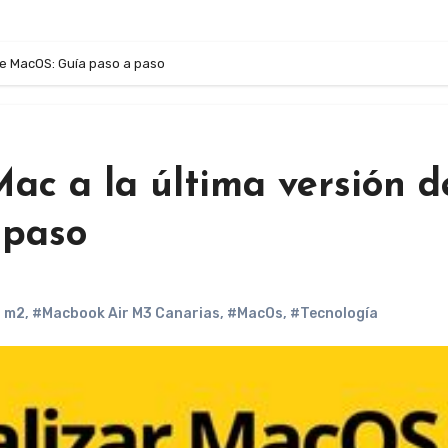
 de MacOS: Guía paso a paso
ac a la última versión d
 paso
r m2
,
#Macbook Air M3 Canarias
,
#MacOs
,
#Tecnología