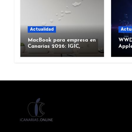
Actualidad
Actu
MacBook para empresa en
WWDC
Canarias 2026: IGIC,
Apple
deducción y compra de
junio
flota
más)