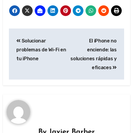
Post
Solucionar
El iPhone no
navigation
problemas de Wi-Fi en
enciende: las
tu iPhone
soluciones rápidas y
eficaces
By
Javier Barber