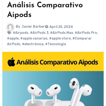
Análisis Comparativo
Aipods
By
Javier Barber
April 25, 2024
#Airpods
,
#AirPods 3
,
#AirPods Max
,
#AirPods Pro
,
#apple
,
#apple canarias
,
#apple store
,
#Comparar
AirPods
,
#electrónica
,
#Tecnología