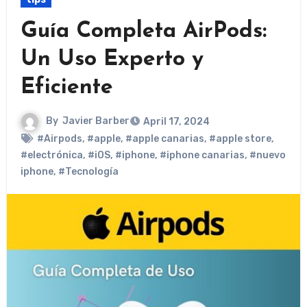
Guía Completa AirPods:
Un Uso Experto y
Eficiente
By
Javier Barber
April 17, 2024
#Airpods
,
#apple
,
#apple canarias
,
#apple store
,
#electrónica
,
#iOS
,
#iphone
,
#iphone canarias
,
#nuevo
iphone
,
#Tecnología