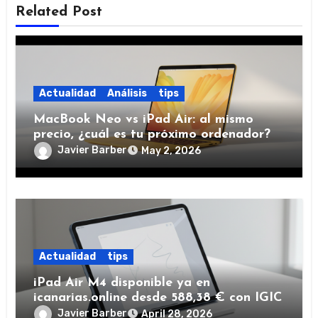
Related Post
Actualidad
Análisis
tips
MacBook Neo vs iPad Air: al mismo
precio, ¿cuál es tu próximo ordenador?
Javier Barber
May 2, 2026
Actualidad
tips
iPad Air M4 disponible ya en
icanarias.online desde 588,38 € con IGIC
Javier Barber
April 28, 2026