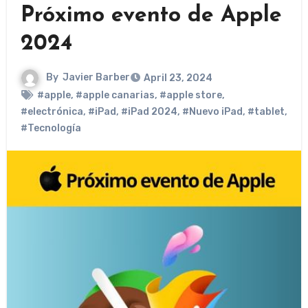
Próximo evento de Apple
2024
By
Javier Barber
April 23, 2024
#apple
,
#apple canarias
,
#apple store
,
#electrónica
,
#iPad
,
#iPad 2024
,
#Nuevo iPad
,
#tablet
,
#Tecnología