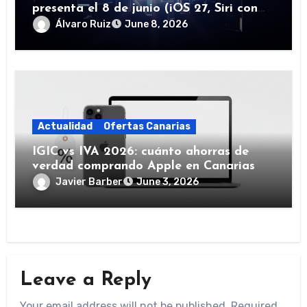
presenta el 8 de junio (iOS 27, Siri con
IA y más)
Álvaro Ruiz
June 8, 2026
Actualidad
Ofertas Canarias
IGIC vs IVA 2026: cuánto ahorras de
verdad comprando Apple en Canarias
Javier Barber
June 3, 2026
Leave a Reply
Your email address will not be published.
Required