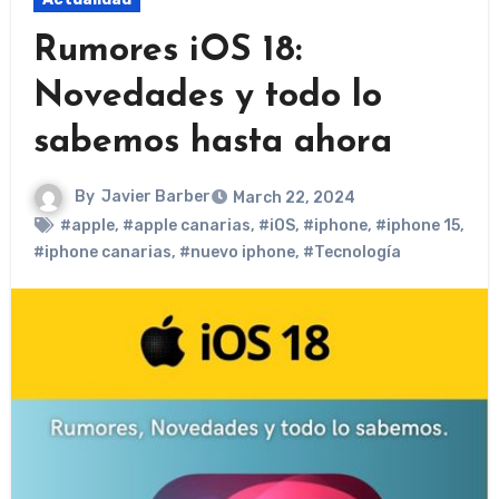
Rumores iOS 18:
Novedades y todo lo
sabemos hasta ahora
By
Javier Barber
March 22, 2024
#apple
,
#apple canarias
,
#iOS
,
#iphone
,
#iphone 15
,
#iphone canarias
,
#nuevo iphone
,
#Tecnología