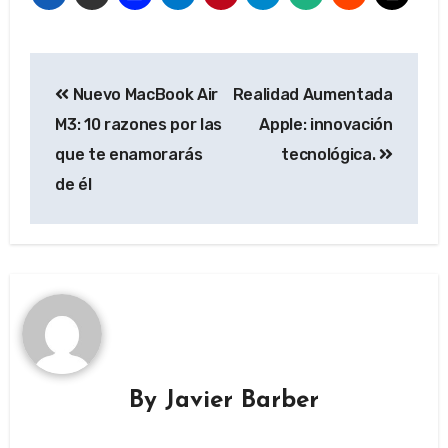
Post
Nuevo MacBook Air
Realidad Aumentada
navigation
M3: 10 razones por las
Apple: innovación
que te enamorarás
tecnológica.
de él
By
Javier Barber