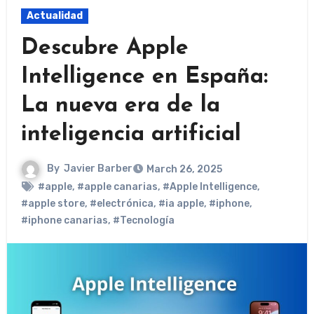
Actualidad
Descubre Apple
Intelligence en España:
La nueva era de la
inteligencia artificial
By
Javier Barber
March 26, 2025
#apple
,
#apple canarias
,
#Apple Intelligence
,
#apple store
,
#electrónica
,
#ia apple
,
#iphone
,
#iphone canarias
,
#Tecnología