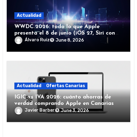
Actualidad
WWDC 2026: todo lo que Apple
presenta el 8 de junio (iOS 27, Siri con
IA y más)
Álvaro Ruiz
June 8, 2026
Actualidad
Ofertas Canarias
IGIC vs IVA 2026: cuánto ahorras de
verdad comprando Apple en Canarias
Javier Barber
June 3, 2026