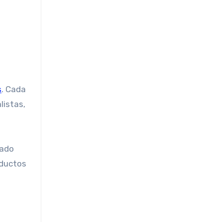
s
. Cada
listas,
nado
oductos