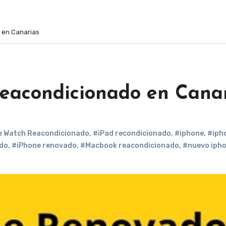
 en Canarias
eacondicionado en Cana
e Watch Reacondicionado
,
#iPad recondicionado
,
#iphone
,
#iph
ado
,
#iPhone renovado
,
#Macbook reacondicionado
,
#nuevo iph