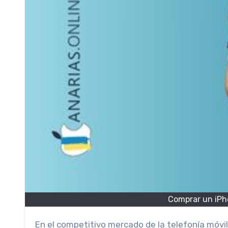
Comprar un iPh
En el competitivo mercado de la telefonía móvil, las Islas Canarias se han convertido en un punto neurálgico en