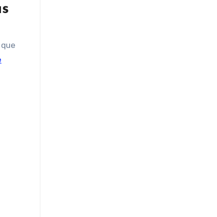
as
o que
e