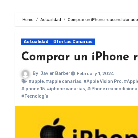
Home
Actualidad
Comprar un iPhone reacondicionado
Actualidad
Ofertas Canarias
Comprar un iPhone r
By
Javier Barber
February 1, 2024
#apple
,
#apple canarias
,
#Apple Vision Pro
,
#Appl
#iphone 15
,
#iphone canarias
,
#iPhone reacondicion
#Tecnología