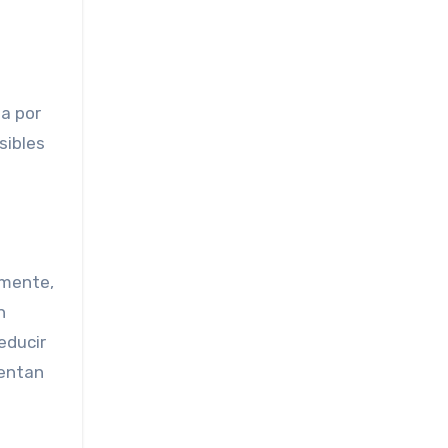
ta por
sibles
lmente,
n
educir
uentan