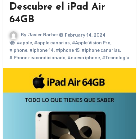
Descubre el iPad Air
64GB
By
Javier Barber
February 14, 2024
#apple
,
#apple canarias
,
#Apple Vision Pro
,
#iphone
,
#iphone 14
,
#iphone 15
,
#iphone canarias
,
#iPhone reacondicionado
,
#nuevo iphone
,
#Tecnología