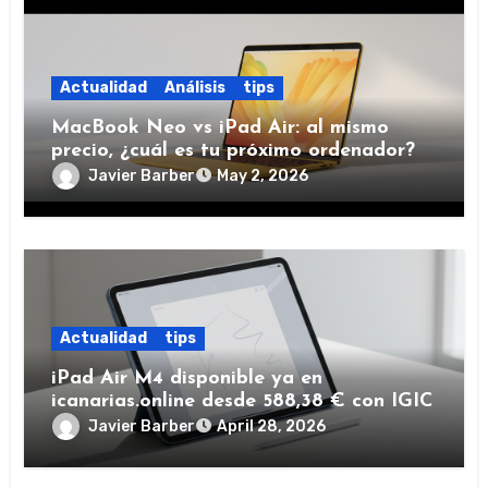
Actualidad
Análisis
tips
MacBook Neo vs iPad Air: al mismo
precio, ¿cuál es tu próximo ordenador?
Javier Barber
May 2, 2026
Actualidad
tips
iPad Air M4 disponible ya en
icanarias.online desde 588,38 € con IGIC
Javier Barber
April 28, 2026