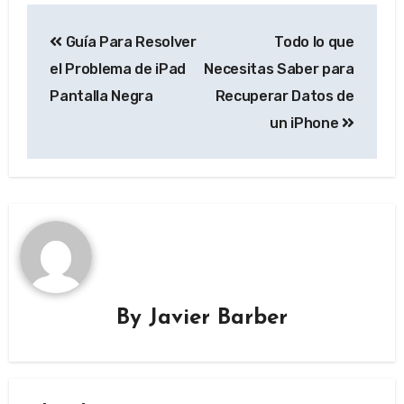
Post
Guía Para Resolver
Todo lo que
navigation
el Problema de iPad
Necesitas Saber para
Pantalla Negra
Recuperar Datos de
un iPhone
By
Javier Barber