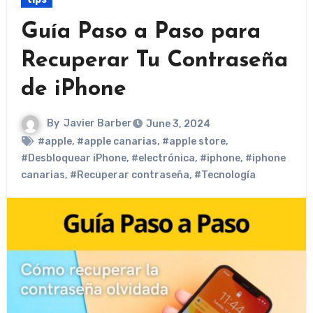
Guía Paso a Paso para
Recuperar Tu Contraseña
de iPhone
By
Javier Barber
June 3, 2024
#apple
,
#apple canarias
,
#apple store
,
#Desbloquear iPhone
,
#electrónica
,
#iphone
,
#iphone
canarias
,
#Recuperar contraseña
,
#Tecnología